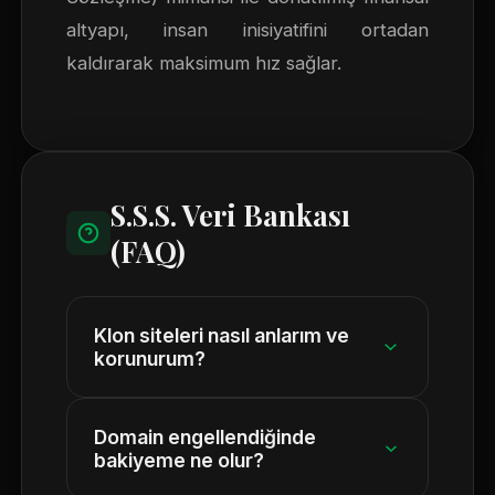
altyapı, insan inisiyatifini ortadan
kaldırarak maksimum hız sağlar.
S.S.S. Veri Bankası
(FAQ)
Klon siteleri nasıl anlarım ve
korunurum?
Arama motorlarında "Sponsorlu"
Domain engellendiğinde
etiketiyle en üstte çıkan
bakiyeme ne olur?
bağlantıların büyük bir kısmı