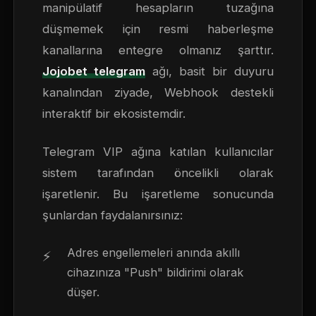
manipülatif hesapların tuzağına
düşmemek için resmi haberleşme
kanallarına entegre olmanız şarttır.
Jojobet telegram
ağı, basit bir duyuru
kanalından ziyade, Webhook destekli
interaktif bir ekosistemdir.
Telegram VIP ağına katılan kullanıcılar
sistem tarafından öncelikli olarak
işaretlenir. Bu işaretleme sonucunda
şunlardan faydalanırsınız:
Adres engellemeleri anında akıllı
cihazınıza "Push" bildirimi olarak
düşer.