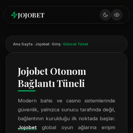
JOJOBET
/
/
/
Ana Sayfa
Jojobet
Giriş
Güncel Tünel
Jojobet Otonom
Bağlantı Tüneli
Modern bahis ve casino sistemlerinde
güvenlik, yalnızca sunucu tarafında değil,
bağlantının kurulduğu ilk noktada başlar.
Jojobet
global oyun ağlarına erişim