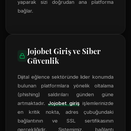
yaparak sizi doğrudan ana platforma
bağlar.
Jojobet Giriş ve Siber
Güvenlik
Dijital eğlence sektöründe lider konumda
bulunan platformlara yönelik oltalama
(phishing) saldırıları günden güne
artmaktadır.
Jojobet giriş
işlemlerinizde
en kritik nokta, adres çubuğundaki
bağlantının ve SSL sertifikasının
gerçekliğidir. Sistemimiz, bağlantı