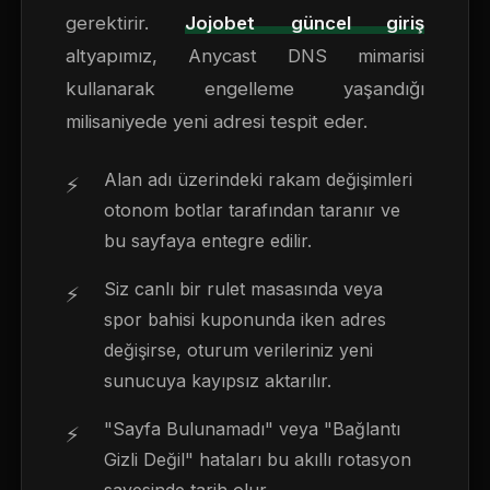
gerektirir.
Jojobet güncel giriş
altyapımız, Anycast DNS mimarisi
kullanarak engelleme yaşandığı
milisaniyede yeni adresi tespit eder.
Alan adı üzerindeki rakam değişimleri
otonom botlar tarafından taranır ve
bu sayfaya entegre edilir.
Siz canlı bir rulet masasında veya
spor bahisi kuponunda iken adres
değişirse, oturum verileriniz yeni
sunucuya kayıpsız aktarılır.
"Sayfa Bulunamadı" veya "Bağlantı
Gizli Değil" hataları bu akıllı rotasyon