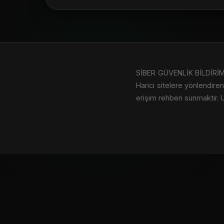
cüzdan bakiyeniz eksiksiz olarak karş
kaçırmamanız adına VIP Telegram ağı
tavsiye edilir. Anlık adres bildirimler
iletilmektedir.
SİBER GÜVENLİK BİLDİRİMİ:
Harici sitelere yönlendire
erişim rehberi sunmaktır. Ul