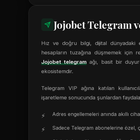
Jojobet Telegram v
Hız ve doğru bilgi, dijital dünyadaki 
hesapların tuzağına düşmemek için re
Jojobet telegram
ağı, basit bir duyur
ekosistemdir.
Telegram VIP ağına katılan kullanıcıla
işaretleme sonucunda şunlardan faydalan
Adres engellemeleri anında akıllı ciha
Sadece Telegram abonelerine özel, çe