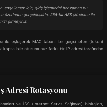
sını engellemek için, giriş işlemlerini her zaman bu
üzerinden gerçekleştirin. 256-bit AES şifreleme ile
izi girmeyiniz.
pısı ile eşleşerek MAC tabanlı bir geçici jeton (token)
z kopsa bile oturumunuz farklı bir IP adresi tarafından
iş Adresi Rotasyonu
amaları ve İSS (İnternet Servis Sağlayıcı) blokajları,