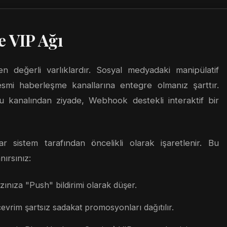
e VIP Ağı
en değerli varlıklardır. Sosyal medyadaki manipülatif
smi haberleşme kanallarına entegre olmanız şarttır.
u kanalından ziyade, Webhook destekli interaktif bir
r sistem tarafından öncelikli olarak işaretlenir. Bu
ırsınız:
zınıza "Push" bildirimi olarak düşer.
vrim şartsız sadakat promosyonları dağıtılır.