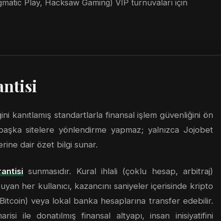
ragmatic Play, Hacksaw Gaming) VIP turnuvaları için
ntisi
ğini kanıtlamış standartlarla finansal işlem güvenliğini ön
 başka sitelere yönlendirme yapmaz; yalnızca Jojobet
ine dair özet bilgi sunar.
antisi
sunmasıdır. Kural ihlali (çoklu hesap, arbitraj)
uyan her kullanıcı, kazancını saniyeler içerisinde kripto
tcoin) veya lokal banka hesaplarına transfer edebilir.
si ile donatılmış finansal altyapı, insan inisiyatifini