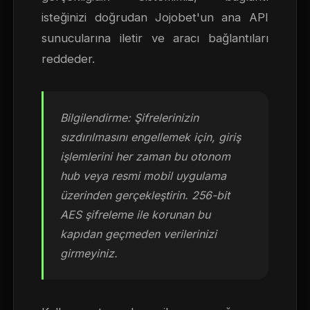
isteğinizi doğrudan Jojobet'un ana API
sunucularına iletir ve aracı bağlantıları
reddeder.
Bilgilendirme: Şifrelerinizin
sızdırılmasını engellemek için, giriş
işlemlerini her zaman bu otonom
hub veya resmi mobil uygulama
üzerinden gerçekleştirin. 256-bit
AES şifreleme ile korunan bu
kapıdan geçmeden verilerinizi
girmeyiniz.