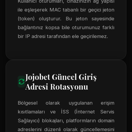
Kullanıcı oturumları, cihazınızın ağ yapısı
ile eşleşerek MAC tabanlı bir geçici jeton
(token) oluşturur. Bu jeton sayesinde
bağlantınız kopsa bile oturumunuz farklı
bir IP adresi tarafından ele geçirilemez.
Jojobet Güncel Giriş
Adresi Rotasyonu
Bölgesel olarak uygulanan erişim
kısıtlamaları ve İSS (İnternet Servis
Sağlayıcı) blokajları, platformların domain
adreslerini düzenli olarak güncellemesini